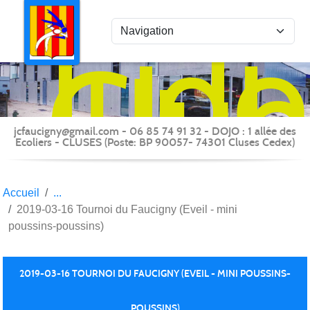
Panneau de gestion des cookies
Judo
Clu
du
Fauc
-
jcfaucigny@gmail.com - 06 85 74 91 32 - DOJO : 1 allée des
Clus
Ecoliers - CLUSES (Poste: BP 90057- 74301 Cluses Cedex)
Accueil
2019-03-16 Tournoi du Faucigny (Eveil - mini
poussins-poussins)
2019-03-16 TOURNOI DU FAUCIGNY (EVEIL - MINI POUSSINS-
POUSSINS)