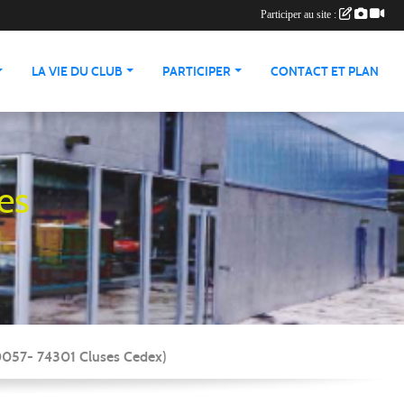
Participer au site :
LA VIE DU CLUB
PARTICIPER
CONTACT ET PLAN
es
90057- 74301 Cluses Cedex)