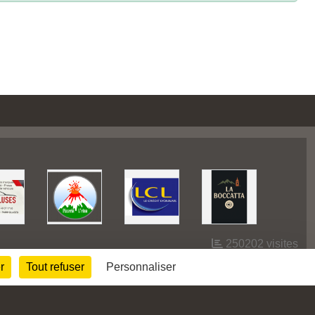
250202
visites
r
Tout refuser
Personnaliser
Informations légales
Signaler un contenu inapproprié