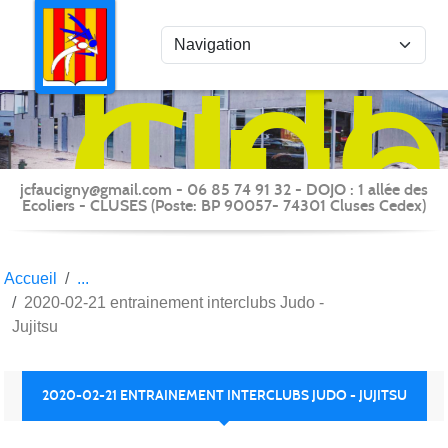
Panneau de gestion des cookies
Judo
Clu
du
Fauc
-
jcfaucigny@gmail.com - 06 85 74 91 32 - DOJO : 1 allée des
Clus
Ecoliers - CLUSES (Poste: BP 90057- 74301 Cluses Cedex)
Accueil
2020-02-21 entrainement interclubs Judo -
Jujitsu
2020-02-21 ENTRAINEMENT INTERCLUBS JUDO - JUJITSU