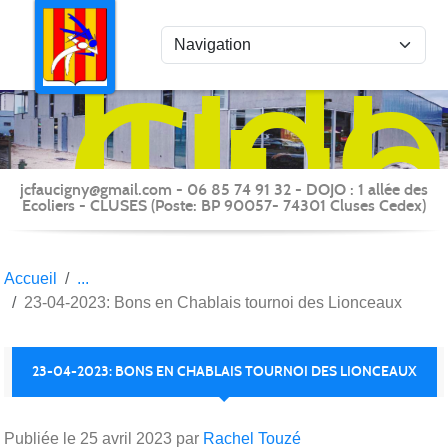
Panneau de gestion des cookies
Judo
Clu
du
Fauc
-
jcfaucigny@gmail.com - 06 85 74 91 32 - DOJO : 1 allée des
Clus
Ecoliers - CLUSES (Poste: BP 90057- 74301 Cluses Cedex)
Accueil
23-04-2023: Bons en Chablais tournoi des Lionceaux
23-04-2023: BONS EN CHABLAIS TOURNOI DES LIONCEAUX
Publiée le
25 avril 2023
par
Rachel Touzé