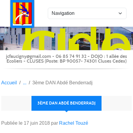
Panneau de gestion des cookies
Judo
Clu
du
Fauc
-
jcfaucigny@gmail.com - 06 85 74 91 32 - DOJO : 1 allée des
Clus
Ecoliers - CLUSES (Poste: BP 90057- 74301 Cluses Cedex)
Accueil
3ème DAN Abdé Benderradj
3ÈME DAN ABDÉ BENDERRADJ
Publiée le
17 juin 2018
par
Rachel Touzé