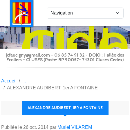
Panneau de gestion des cookies
Judo
Clu
du
Fauc
-
jcfaucigny@gmail.com - 06 85 74 91 32 - DOJO : 1 allée des
Clus
Ecoliers - CLUSES (Poste: BP 90057- 74301 Cluses Cedex)
Accueil
ALEXANDRE AUDIBERT, 1er A FONTAINE
ALEXANDRE AUDIBERT, 1ER A FONTAINE
Publiée le
26 oct. 2014
par
Muriel VILAREM