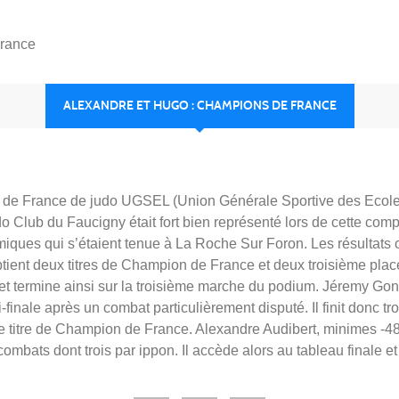
France
ALEXANDRE ET HUGO : CHAMPIONS DE FRANCE
e France de judo UGSEL (Union Générale Sportive des Ecoles L
o Club du Faucigny était fort bien représenté lors de cette com
émiques qui s’étaient tenue à La Roche Sur Foron. Les résultat
 obtient deux titres de Champion de France et deux troisième pl
 et termine ainsi sur la troisième marche du podium. Jéremy Gon
i-finale après un combat particulièrement disputé. Il finit donc 
le titre de Champion de France. Alexandre Audibert, minimes -48
 combats dont trois par ippon. Il accède alors au tableau finale e