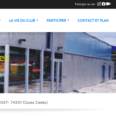
Participer au site :
LA VIE DU CLUB
PARTICIPER
CONTACT ET PLAN
es
90057- 74301 Cluses Cedex)