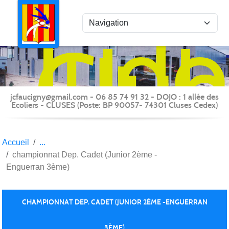
Panneau de gestion des cookies
Judo
Clu
du
Fauc
-
jcfaucigny@gmail.com - 06 85 74 91 32 - DOJO : 1 allée des
Clus
Ecoliers - CLUSES (Poste: BP 90057- 74301 Cluses Cedex)
Accueil
championnat Dep. Cadet (Junior 2ème -
Enguerran 3ème)
CHAMPIONNAT DEP. CADET (JUNIOR 2ÈME -ENGUERRAN
3ÈME)