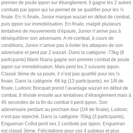
premier de poule ippon sur étranglement. Il gagne les 2 autres
combats par ippon qui lui permet de se qualifier pour les ½
finale. En ½ finale, Junior marque wazari en début de combat,
puis ippon sur immobilisation. En finale, malgré plusieurs
tentatives de mouvements d’épaule, Junior n’arrive pas à
déséquilibrer son adversaire. A mi-combat, à cours de
conditions, Junior n’arrive pas à éviter les attaques de son
adversaire et perd par 2 wazari. Dans la catégorie -73kg (8
particpants) Mami Niana gagne son premier combat de poule
ippon sur immobilisation. Mais perd les 2 suivants ippon.
Classé 3ème de sa poule, il n’est pas qualifié pour les ½
finale. Dans la catégorie -66 kg (13 participants), en 1/8 de
finale, Ludovic Bocquet prend l’avantage wazari en début de
combat. Il résiste ensuite aux tentatives d’étranglement mais à
45 secondes de la fin du combat il perd ippon. Son
adeversaire perdant au prochain tour (1/4 de finale), Ludovic
n’est pas repeché. Dans la catégorie -55kg (3 participants),
Enguerran Collot perd ses 2 combats par ippon. Enguerran
est classé 3ème. Félicitations pour ces 4 judokas et plus