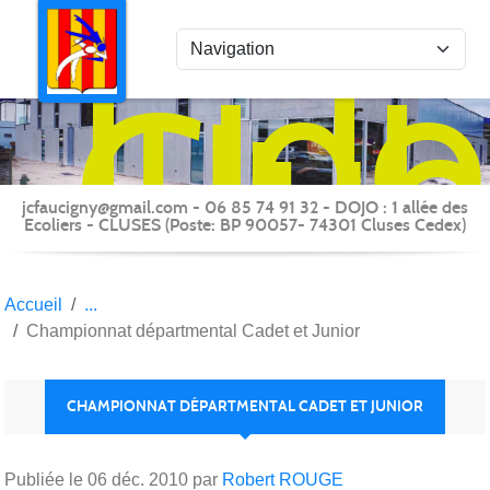
Panneau de gestion des cookies
Judo
Clu
du
Fauc
-
jcfaucigny@gmail.com - 06 85 74 91 32 - DOJO : 1 allée des
Clus
Ecoliers - CLUSES (Poste: BP 90057- 74301 Cluses Cedex)
Accueil
Championnat départmental Cadet et Junior
CHAMPIONNAT DÉPARTMENTAL CADET ET JUNIOR
Publiée le
06 déc. 2010
par
Robert ROUGE