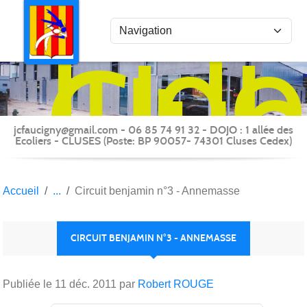
Panneau de gestion des cookies
Judo
Clu
du
Fauc
-
jcfaucigny@gmail.com - 06 85 74 91 32 - DOJO : 1 allée des
Clus
Ecoliers - CLUSES (Poste: BP 90057- 74301 Cluses Cedex)
Accueil
Circuit benjamin n°3 - Annemasse
CIRCUIT BENJAMIN N°3 - ANNEMASSE
Publiée le
11 déc. 2011
par
Robert ROUGE