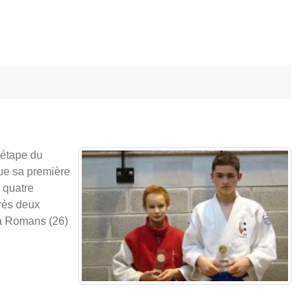
 étape du
que sa première
 quatre
près deux
 à Romans (26)