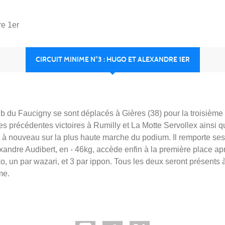
re 1er
CIRCUIT MINIME N°3 : HUGO ET ALEXANDRE 1ER
du Faucigny se sont déplacés à Gières (38) pour la troisième
es précédentes victoires à Rumilly et La Motte Servollex ainsi 
t à nouveau sur la plus haute marche du podium. Il remporte ses
exandre Audibert, en - 46kg, accède enfin à la première place a
o, un par wazari, et 3 par ippon. Tous les deux seront présents
me.