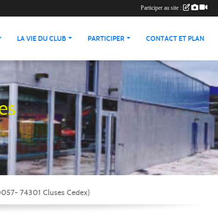
Participer au site :
LA VIE DU CLUB
PARTICIPER
CONTACT ET PLAN
es
90057- 74301 Cluses Cedex)