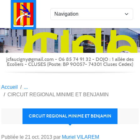
Panneau de gestion des cookies
Judo
Clu
du
Fauc
-
jcfaucigny@gmail.com - 06 85 74 91 32 - DOJO : 1 allée des
Clus
Ecoliers - CLUSES (Poste: BP 90057- 74301 Cluses Cedex)
Accueil
CIRCUIT REGIONAL MINIME ET BENJAMIN
CIRCUIT REGIONAL MINIME ET BENJAMIN
Publiée le
21 oct. 2013
par
Muriel VILAREM