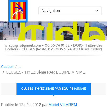
Panneau de gestion des cookies
Judo
Clu
du
Fauc
-
jcfaucigny@gmail.com - 06 85 74 91 32 - DOJO : 1 allée des
Clus
Ecoliers - CLUSES (Poste: BP 90057- 74301 Cluses Cedex)
Accueil
CLUSES-THYEZ 3ème PAR EQUIPE MINIME
CLUSES-THYEZ 3ÈME PAR EQUIPE MINIME
Publiée le
12 déc. 2012
par
Muriel VILAREM