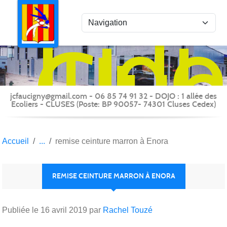
Panneau de gestion des cookies
Judo
Clu
du
Fauc
-
jcfaucigny@gmail.com - 06 85 74 91 32 - DOJO : 1 allée des
Clus
Ecoliers - CLUSES (Poste: BP 90057- 74301 Cluses Cedex)
Accueil
remise ceinture marron à Enora
REMISE CEINTURE MARRON À ENORA
Publiée le
16 avril 2019
par
Rachel Touzé