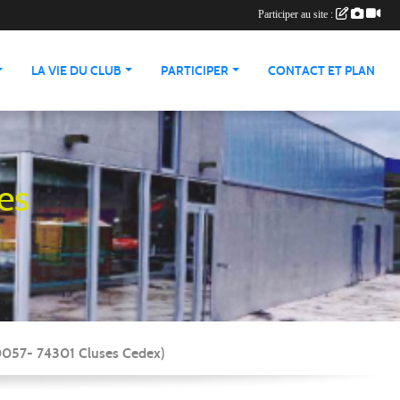
Participer au site :
LA VIE DU CLUB
PARTICIPER
CONTACT ET PLAN
es
90057- 74301 Cluses Cedex)