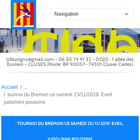
Panneau de gestion des cookies
Judo
Clu
du
Fauc
-
jcfaucigny@gmail.com - 06 85 74 91 32 - DOJO : 1 allée des
Clus
Ecoliers - CLUSES (Poste: BP 90057- 74301 Cluses Cedex)
Accueil
tournoi du Bremon ce samedi 23/11/2019. Eveil
judo/mini poussins
TOURNOI DU BREMON CE SAMEDI 23/11/2019. EVEIL
JUDO/MINI POUSSINS