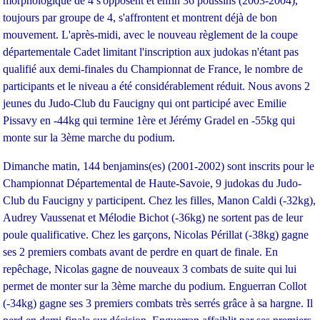
morphologique de 4 s'opposent et enfin 36 poussins (2003-2004),
toujours par groupe de 4, s'affrontent et montrent déjà de bon
mouvement. L'après-midi, avec le nouveau règlement de la coupe
départementale Cadet limitant l'inscription aux judokas n'étant pas
qualifié aux demi-finales du Championnat de France, le nombre de
participants et le niveau a été considérablement réduit. Nous avons 2
jeunes du Judo-Club du Faucigny qui ont participé avec Emilie
Pissavy en -44kg qui termine 1ère et Jérémy Gradel en -55kg qui
monte sur la 3ème marche du podium.
Dimanche matin, 144 benjamins(es) (2001-2002) sont inscrits pour le
Championnat Départemental de Haute-Savoie, 9 judokas du Judo-
Club du Faucigny y participent. Chez les filles, Manon Caldi (-32kg),
Audrey Vaussenat et Mélodie Bichot (-36kg) ne sortent pas de leur
poule qualificative. Chez les garçons, Nicolas Périllat (-38kg) gagne
ses 2 premiers combats avant de perdre en quart de finale. En
repêchage, Nicolas gagne de nouveaux 3 combats de suite qui lui
permet de monter sur la 3ème marche du podium. Enguerran Collot
(-34kg) gagne ses 3 premiers combats très serrés grâce à sa hargne. Il