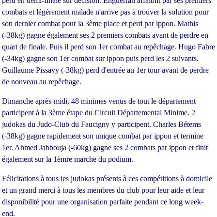
perd en demi-finale sur décision. Enguerran affaiblit par ses premiers
combats et légèrement malade n'arrive pas à trouver la solution pour
son dernier combat pour la 3ème place et perd par ippon. Mathis
(-38kg) gagne également ses 2 premiers combats avant de perdre en
quart de finale. Puis il perd son 1er combat au repêchage. Hugo Fabre
(-34kg) gagne son 1er combat sur ippon puis perd les 2 suivants.
Guillaume Pissavy (-38kg) perd d'entrée au 1er tour avant de perdre
de nouveau au repêchage.
Dimanche après-midi, 48 minimes venus de tout le département
participent à la 3ème étape du Circuit Départemental Minime. 2
judokas du Judo-Club du Faucigny y participent. Charles Bétems
(-38kg) gagne rapidement son unique combat par ippon et termine
1er. Ahmed Jabbouja (-60kg) gagne ses 2 combats par ippon et finit
également sur la 1èmre marche du podium.
Félicitations à tous les judokas présents à ces compétitions à domicile
et un grand merci à tous les membres du club pour leur aide et leur
disponibilité pour une organisation parfaite pendant ce long week-
end.