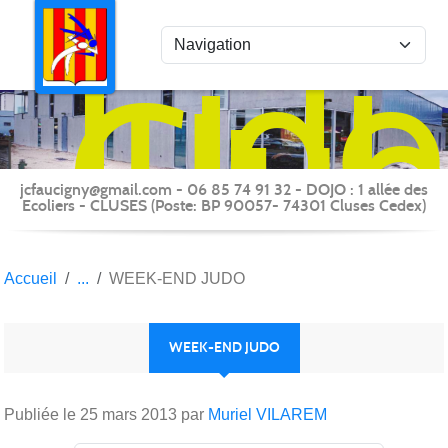
Panneau de gestion des cookies
Judo
Clu
du
Fauc
-
jcfaucigny@gmail.com - 06 85 74 91 32 - DOJO : 1 allée des
Clus
Ecoliers - CLUSES (Poste: BP 90057- 74301 Cluses Cedex)
Accueil
WEEK-END JUDO
WEEK-END JUDO
Publiée le
25 mars 2013
par
Muriel VILAREM