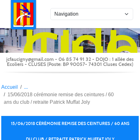
Panneau de gestion des cookies
Judo
Clu
du
Fauc
-
jcfaucigny@gmail.com - 06 85 74 91 32 - DOJO : 1 allée des
Clus
Ecoliers - CLUSES (Poste: BP 90057- 74301 Cluses Cedex)
Accueil
15/06/2018 cérémonie remise des ceintures / 60
ans du club / retraite Patrick Muffat Joly
15/06/2018 CÉRÉMONIE REMISE DES CEINTURES / 60 ANS
DU CLUB / RETRAITE PATRICK MUFFAT JOLY