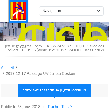
Panneau de gestion des cookies
Judo
Clu
du
Fauc
-
jcfaucigny@gmail.com - 06 85 74 91 32 - DOJO : 1 allée des
Clus
Ecoliers - CLUSES (Poste: BP 90057- 74301 Cluses Cedex)
Accueil
2017-12-17 Passage UV Jujitsu Coskun
2017-12-17 PASSAGE UV JUJITSU COSKUN
Publié le
28 janv. 2018
par
Rachel Touzé