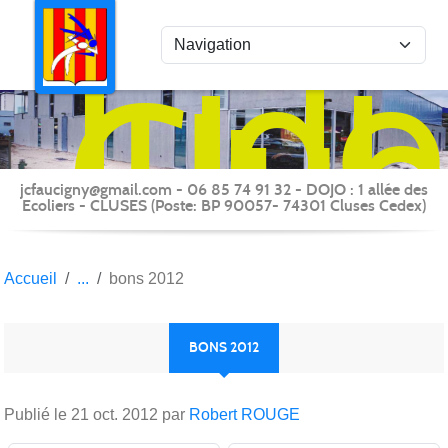
Panneau de gestion des cookies
Judo
Clu
du
Fauc
-
jcfaucigny@gmail.com - 06 85 74 91 32 - DOJO : 1 allée des
Clus
Ecoliers - CLUSES (Poste: BP 90057- 74301 Cluses Cedex)
Accueil
bons 2012
BONS 2012
Publié le
21 oct. 2012
par
Robert ROUGE