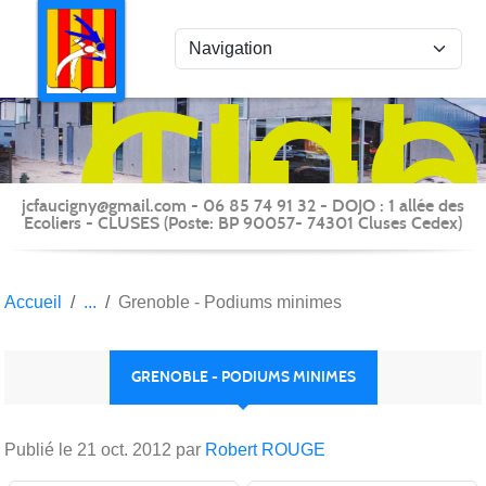
Panneau de gestion des cookies
Judo
Clu
du
Fauc
-
jcfaucigny@gmail.com - 06 85 74 91 32 - DOJO : 1 allée des
Clus
Ecoliers - CLUSES (Poste: BP 90057- 74301 Cluses Cedex)
Accueil
Grenoble - Podiums minimes
GRENOBLE - PODIUMS MINIMES
Publié le
21 oct. 2012
par
Robert ROUGE