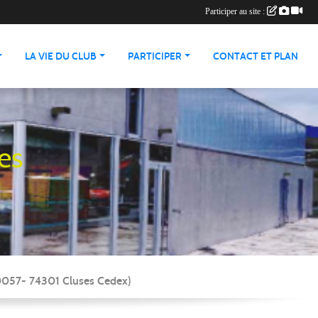
Participer au site :
LA VIE DU CLUB
PARTICIPER
CONTACT ET PLAN
es
90057- 74301 Cluses Cedex)