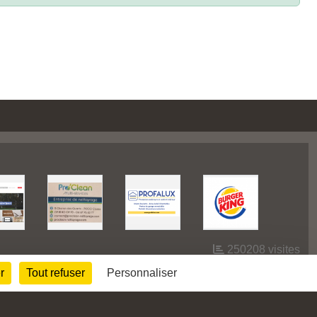
250208
visites
r
Tout refuser
Personnaliser
Informations légales
Signaler un contenu inapproprié